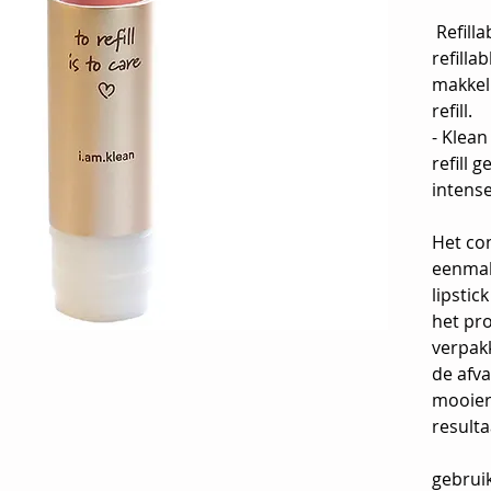
Refilla
refillab
makkeli
refill.
- Klean 
refill 
intense
Het con
eenmali
lipstic
het pro
verpakk
de afva
mooier
resulta
gebrui