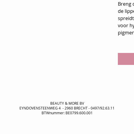
Breng d
de lip
spreidt
voor hy
pigmen
BEAUTY & MORE BV
EYNDOVENSTEENWEG 4 - 2960 BRECHT - 0497/92.63.11
BTWnummer: BE0799.600.001