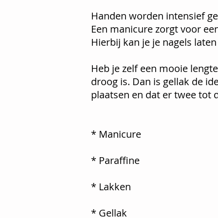
Handen worden intensief ge
Een manicure zorgt voor een
Hierbij kan je je nagels lat
Heb je zelf een mooie lengt
droog is.
Dan is gellak de id
plaatsen en dat er
twee tot d
* Ma
* Par
* La
* Ge