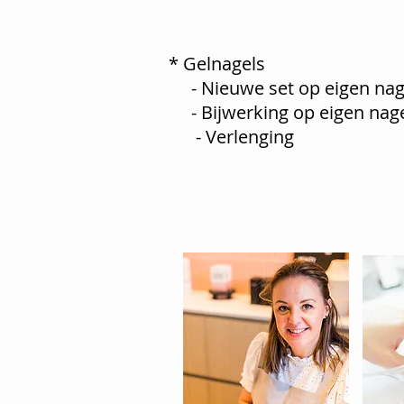
* Gelnagels
- Nieuwe 
- Bijwerk
- Verl