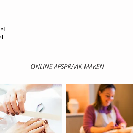
set op eigen nage
ing op eigen nage
enging € 2/
ONLINE AFSPRAAK MAKEN