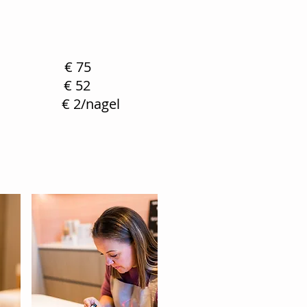
l € 75
l € 52
nagel