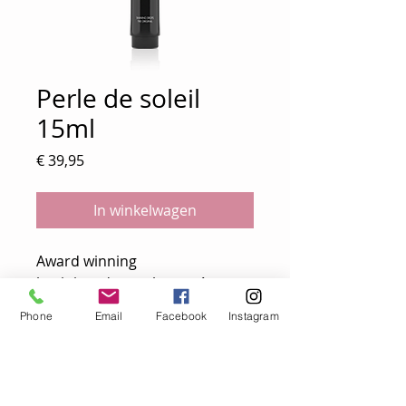
Perle de soleil
15ml
Prijs
€ 39,95
In winkelwagen
Award winning
bruiningsdruppels met 4-
voudige tanningtechnologie, de
Phone
Email
Facebook
Instagram
perfecte oplossing voor
zelfbruining op maat.
De perle de soleil is ontworpen
om enkele druppels bij je