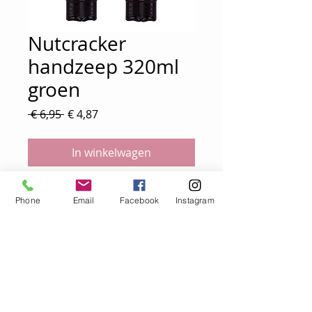
Nutcracker
handzeep 320ml
groen
Normale
Verkoopprijs
 € 6,95 
€ 4,87
prijs
In winkelwagen
Nutcracker handzeep
Phone
Email
Facebook
Instagram
Groen: Vanille Frost
320ml handzeep NUTCRACKER
in dispenser
Algemene voorwaarden