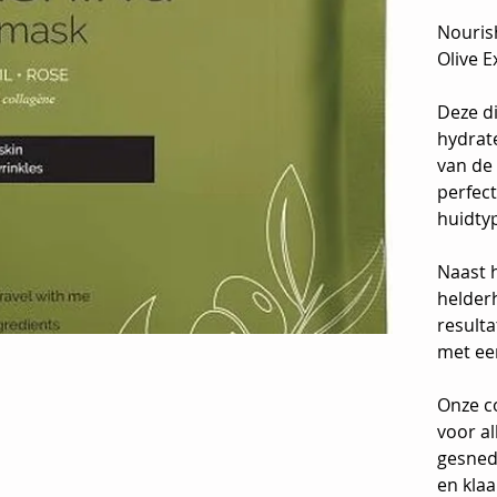
Nouris
Olive E
Deze d
hydrat
van de 
perfec
huidty
Naast 
helderh
resulta
met ee
Onze co
voor a
gesned
en klaa