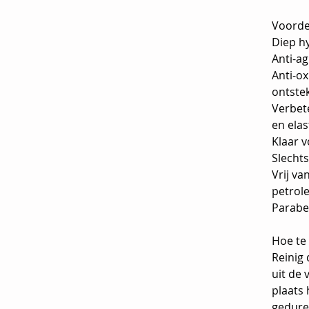
Voorde
Diep h
Anti-a
Anti-ox
ontst
Verbete
en elas
Klaar 
Slecht
Vrij va
petrol
Parabe
Hoe te
Reinig 
uit de 
plaats 
gedure