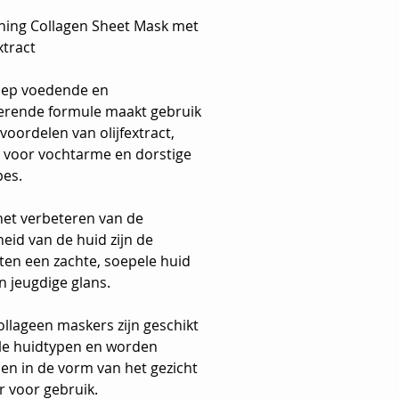
hing Collagen Sheet Mask met
xtract
iep voedende en
erende formule maakt gebruik
voordelen van olijfextract,
t voor vochtarme en dorstige
pes.
het verbeteren van de
eid van de huid zijn de
ten een zachte, soepele huid
n jeugdige glans.
llageen maskers zijn geschikt
lle huidtypen en worden
en in de vorm van het gezicht
r voor gebruik.