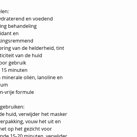
len:
ydraterend en voedend
ging behandeling
idant en
ekingsremmend
ring van de helderheid, tint
ticiteit van de huid
voor gebruik
s 15 minuten
n minerale oliën, lanoline en
eum
n-vrije formule
 gebruiken:
de huid, verwijder het masker
verpakking, vouw het uit en
het op het gezicht voor
nde 15-20 minuten, verwijder