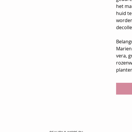
het mas
huid te
worden
decolle
Belangr
Marien 
vera, g
rozenwa
planten