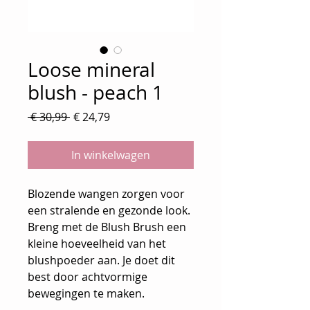
Loose mineral
blush - peach 1
Normale
Verkoopprijs
 € 30,99 
€ 24,79
prijs
In winkelwagen
Blozende wangen zorgen voor
een stralende en gezonde look.
Breng met de Blush Brush een
kleine hoeveelheid van het
blushpoeder aan. Je doet dit
best door achtvormige
bewegingen te maken.