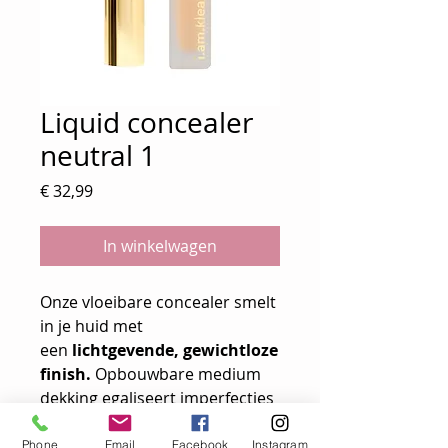
Liquid concealer
neutral 1
Prijs
€ 32,99
In winkelwagen
Onze vloeibare concealer smelt
in je huid met
een
lichtgevende, gewichtloze
finish.
Opbouwbare medium
dekking egaliseert imperfecties
en donkere kringen, terwijl je
huid gehydrateerd en ademend
Phone
Email
Facebook
Instagram