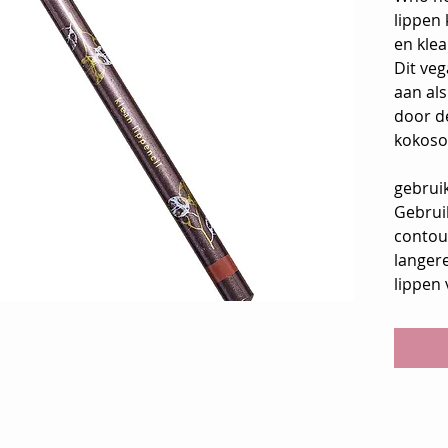
lippen
en kle
Dit veg
aan als
door d
kokosol
gebrui
Gebruik
contour
langer
lippen 