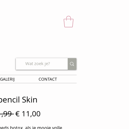
GALERIJ
CONTACT
pencil Skin
Normale
Verkoopprijs
1,99 
€ 11,00
prijs
ds botox, als je mooie volle