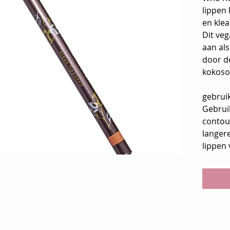
lippen
en kle
Dit veg
aan als
door d
kokosol
gebrui
Gebruik
contour
langer
lippen 