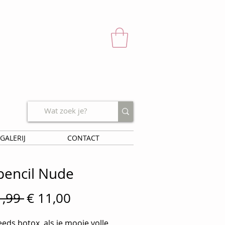
GALERIJ
CONTACT
pencil Nude
Normale
Verkoopprijs
1,99 
€ 11,00
prijs
ds botox, als je mooie volle