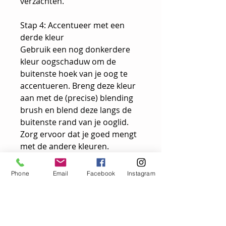
verzachten.
Stap 4: Accentueer met een
derde kleur
Gebruik een nog donkerdere
kleur oogschaduw om de
buitenste hoek van je oog te
accentueren. Breng deze kleur
aan met de (precise) blending
brush en blend deze langs de
buitenste rand van je ooglid.
Zorg ervoor dat je goed mengt
met de andere kleuren.
Stap 5: Breng een oplichtende
Phone
Email
Facebook
Instagram
kleur aan
Gebruik een lichtere kleur
oogschaduw op het gebied
onder je wenkbrauwboog en op