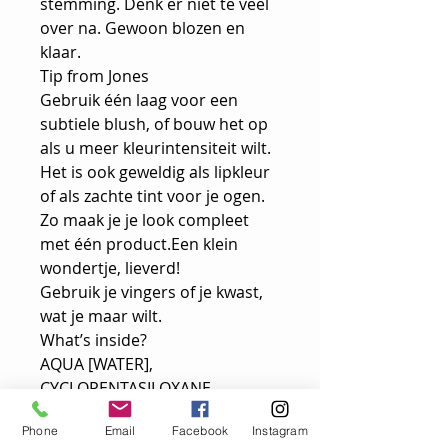
stemming. Denk er niet te veel
over na. Gewoon blozen en
klaar.
Tip from Jones
Gebruik één laag voor een
subtiele blush, of bouw het op
als u meer kleurintensiteit wilt.
Het is ook geweldig als lipkleur
of als zachte tint voor je ogen.
Zo maak je je look compleet
met één product.Een klein
wondertje, lieverd!
Gebruik je vingers of je kwast,
wat je maar wilt.
What’s inside?
AQUA [WATER],
CYCLOPENTASILOXANE,
ISODODECANE, MICA,
Phone
Email
Facebook
Instagram
DIMETHICONE, BUTYLENE