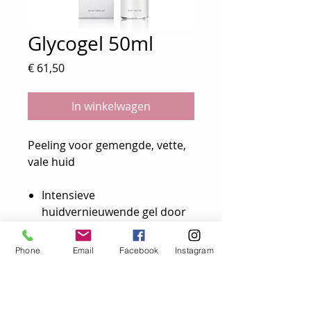
Glycogel 50ml
Prijs
€ 61,50
In winkelwagen
Peeling voor gemengde, vette,
vale huid
Intensieve
huidvernieuwende gel door
glycolzuur en fruitzuren
exfoliërende werking (scrub)
Phone
Email
Facebook
Instagram
voor intense
huidvernieuwing
speciaal aangewezen bij acne