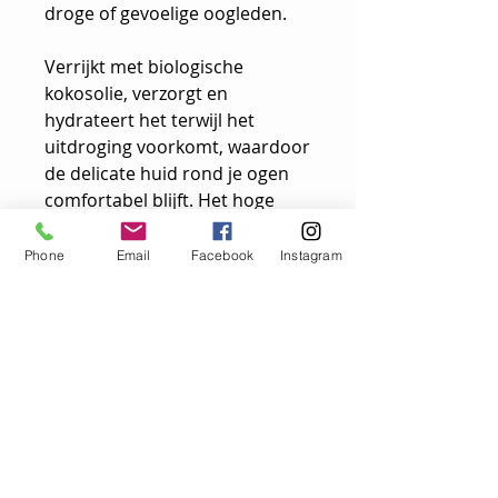
droge of gevoelige oogleden.
Verrijkt met biologische
kokosolie, verzorgt en
hydrateert het terwijl het
uitdroging voorkomt, waardoor
de delicate huid rond je ogen
comfortabel blijft. Het hoge
pigmentgehalte zorgt voor een
intense kleurafgifte in slechts
Phone
Email
Facebook
Instagram
één veeg. Gebruik het als
oogschaduw of eyeliner –
gemakkelijk aan te brengen,
langhoudend en comfortabel
om te dragen.
Verkrijgbaar in een breed scala
aan tinten, van subtiele
neutrale kleuren tot opvallende