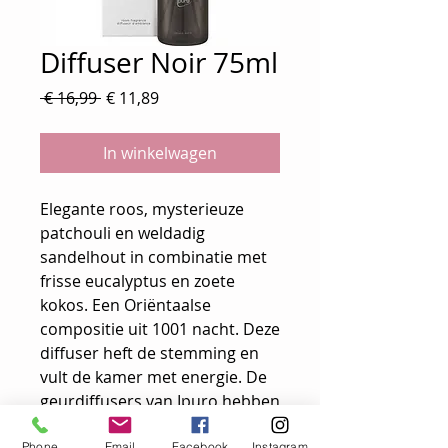
Diffuser Noir 75ml
Normale
Verkoopprijs
 € 16,99 
€ 11,89
prijs
In winkelwagen
Elegante roos, mysterieuze
patchouli en weldadig
sandelhout in combinatie met
frisse eucalyptus en zoete
kokos. Een Oriëntaalse
compositie uit 1001 nacht. Deze
diffuser heft de stemming en
vult de kamer met energie. De
geurdiffusers van Ipuro hebben
een luxe uitstraling en staan
Phone
Email
Facebook
Instagram