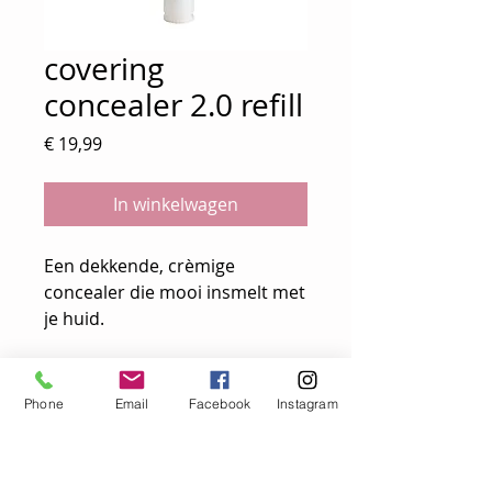
covering
concealer 2.0 refill
Prijs
€ 19,99
In winkelwagen
Een dekkende, crèmige
concealer die mooi insmelt met
je huid.
gebruiksaanwijzing:
Breng deze concealer aan op
Phone
Email
Facebook
Instagram
alle plekken die je wilt
verdoezelen: onder je ogen, op
puistjes, op vlekjes, ... Blend