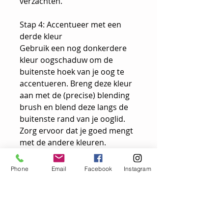
verzachten.
Stap 4: Accentueer met een
derde kleur
Gebruik een nog donkerdere
kleur oogschaduw om de
buitenste hoek van je oog te
accentueren. Breng deze kleur
aan met de (precise) blending
brush en blend deze langs de
buitenste rand van je ooglid.
Zorg ervoor dat je goed mengt
met de andere kleuren.
Stap 5: Breng een oplichtende
Phone
Email
Facebook
Instagram
kleur aan
Gebruik een lichtere kleur
oogschaduw op het gebied
onder je wenkbrauwboog en op