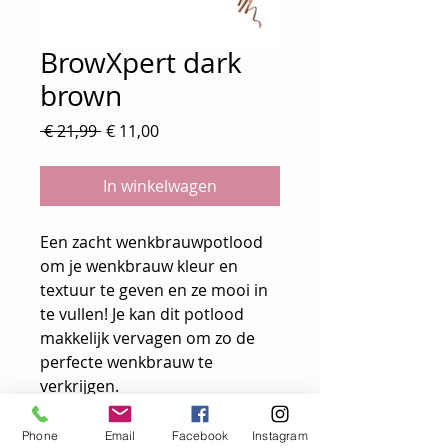
BrowXpert dark
brown
Normale
Verkoopprijs
 € 21,99 
€ 11,00
prijs
In winkelwagen
Een zacht wenkbrauwpotlood
om je wenkbrauw kleur en
textuur te geven en ze mooi in
te vullen! Je kan dit potlood
makkelijk vervagen om zo de
perfecte wenkbrauw te
verkrijgen.
gebruiksaanwijzing
Phone
Email
Facebook
Instagram