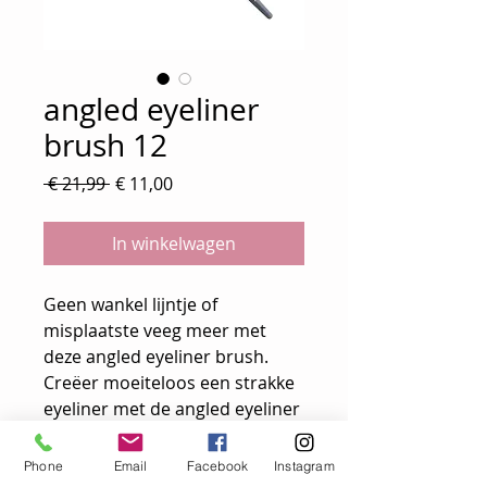
angled eyeliner
brush 12
Normale
Verkoopprijs
 € 21,99 
€ 11,00
prijs
In winkelwagen
Geen wankel lijntje of
misplaatste veeg meer met
deze angled eyeliner brush.
Creëer moeiteloos een strakke
eyeliner met de angled eyeliner
brush. De schuine vorm en fijne
haren passen perfect langs de
Phone
Email
Facebook
Instagram