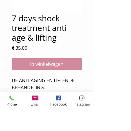
7 days shock
treatment anti-
age & lifting
Prijs
€ 35,00
In winkelwagen
DE ANTI-AGING EN LIFTENDE
BEHANDELING.
7 daagse intensieve kuur
behandeling.
Phone
Email
Facebook
Instagram
Deze behandeling pakt tekenen
van veroudering aan en creëert
stevigheid, elasticiteit en voedt